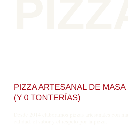
PIZZ
PIZZA ARTESANAL DE MASA
(Y 0 TONTERÍAS)
Desde 2014 elaboramos pizzas artesanales con masa
calidad, el sabor y el respeto por la pizza.