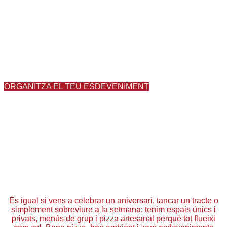
Celebra el teu guateque amb nosaltres i que
s'acordin: esdeveniments, aniversaris i
grups.
ORGANITZA EL TEU ESDEVENIMENT
És igual si vens a celebrar un aniversari, tancar un tracte o
simplement sobreviure a la setmana: tenim espais únics i
privats, menús de grup i pizza artesanal perquè tot flueixi