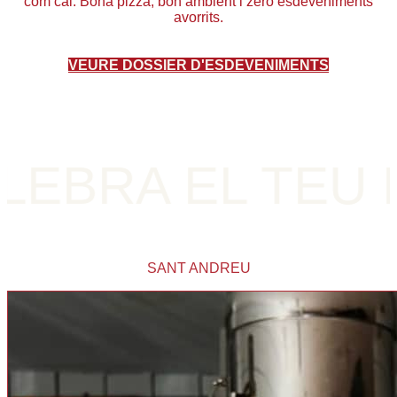
com cal. Bona pizza, bon ambient i zero esdeveniments
avorrits.
VEURE DOSSIER D'ESDEVENIMENTS
L TEU ESDEVEN
SANT ANDREU