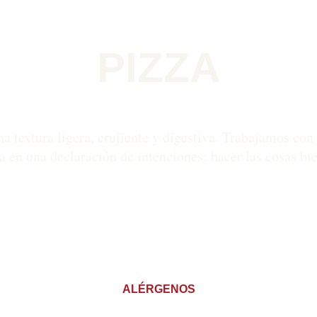
PIZZA
a textura ligera, crujiente y digestiva. Trabajamos con
 en una declaración de intenciones: hacer las cosas bien
ALÉRGENOS