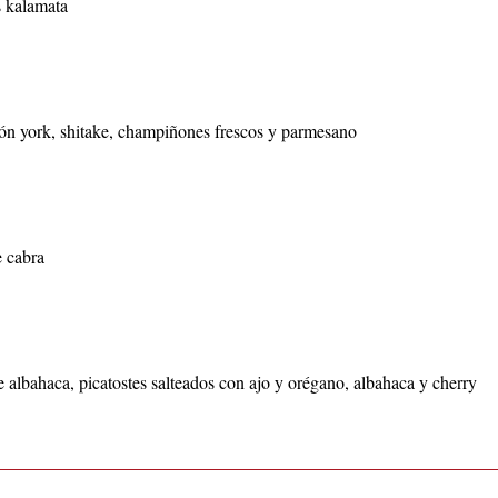
s kalamata
món york, shitake, champiñones frescos y parmesano
e cabra
 albahaca, picatostes salteados con ajo y orégano, albahaca y cherry