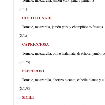
Tomate, mozzarella, jamón york, piña y pimienta
(G/L)
COTTO FUNGHI
Tomate, mozzarela, jamón york y champiñones frescos
(G/L)
CAPRICCIOSA
Tomate, mozzarella, olivas kalamata alcachofa, jamón y
(G/L/S)
PEPPERONI
Tomate, mozzarella, chorizo picante, cebolla blanca y ci
(G/L/S)
SICILI